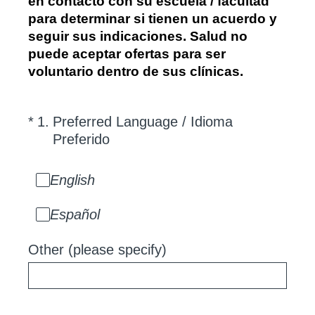
en contacto con su escuela / facultad
para determinar si tienen un acuerdo y
seguir sus indicaciones. Salud no
puede aceptar ofertas para ser
voluntario dentro de sus clínicas.
(Required.)
*
1
.
Preferred Language / Idioma
Preferido
English
Español
Other (please specify)