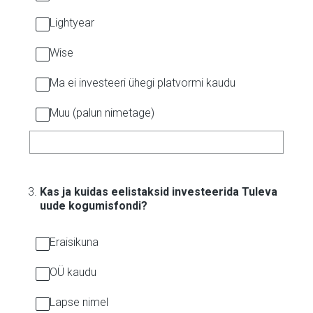
Lightyear
Wise
Ma ei investeeri ühegi platvormi kaudu
Muu (palun nimetage)
3
.
Kas ja kuidas eelistaksid investeerida Tuleva
uude kogumisfondi?
Eraisikuna
OÜ kaudu
Lapse nimel