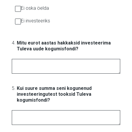
Ei oska öelda
Ei investeeriks
4
.
Mitu eurot aastas hakkaksid investeerima
Tuleva uude kogumisfondi?
5
.
Kui suure summa seni kogunenud
investeeringutest tooksid Tuleva
kogumisfondi?