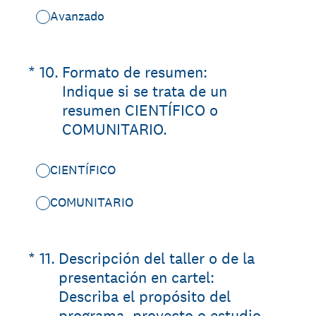
Avanzado
(Required.)
*
10
.
Formato de resumen:
Indique si se trata de un
resumen CIENTÍFICO o
COMUNITARIO.
CIENTÍFICO
COMUNITARIO
(Required.)
*
11
.
Descripción del taller o de la
presentación en cartel:
Describa el propósito del
programa, proyecto o estudio.