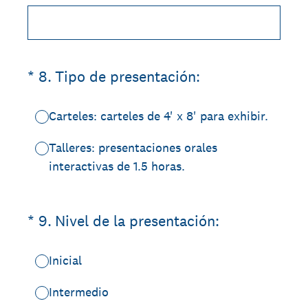
(Required.)
*
8
.
Tipo de presentación:
Carteles: carteles de 4' x 8' para exhibir.
Talleres: presentaciones orales
interactivas de 1.5 horas.
(Required.)
*
9
.
Nivel de la presentación:
Inicial
Intermedio