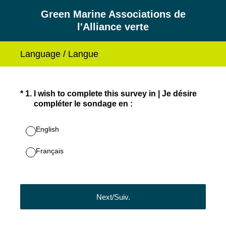
Green Marine Associations de
l'Alliance verte
Language / Langue
(Required.)
*
1
.
I wish to complete this survey in | Je désire
compléter le sondage en :
English
Français
Next/Suiv.