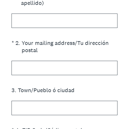
apellido)
(Required.)
*
2
.
Your mailing address/Tu dirección
postal
3
.
Town/Pueblo ó ciudad