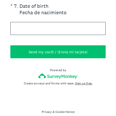
(Required.)
*
7
.
Date of birth
Fecha de nacimiento
Send my card! / ¡Envía mi tarjeta!
Powered by
Create surveys and forms with ease.
Sign up free.
Privacy
&
Cookie Notice