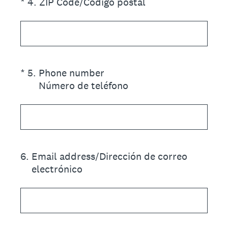
(Required.)
*
4
.
ZIP Code/Código postal
(Required.)
*
5
.
Phone number
Número de teléfono
6
.
Email address/Dirección de correo
electrónico